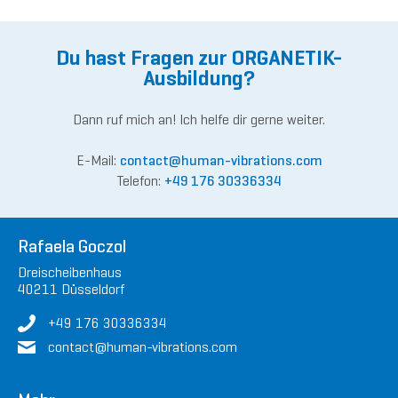
Du hast Fragen zur ORGANETIK-
Ausbildung?
Dann ruf mich an! Ich helfe dir gerne weiter.
E-Mail:
contact
@human-vibrations.
com
Telefon:
+49 176 30336334
Rafaela Goczol
Dreischeibenhaus
40211 Düsseldorf
+49 176 30336334
contact
@human-vibrations.
com