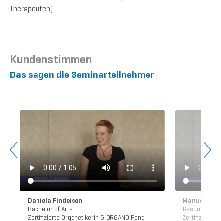
Therapeuten)
Kundenstimmen
Das sagen die Seminarteilnehmer
Daniela Findeisen
Manuela Ma
Bachelor of Arts
Gesundheitsb
i
Zertifizierte Organetikerin & ORGANO Feng
Zertifizierte