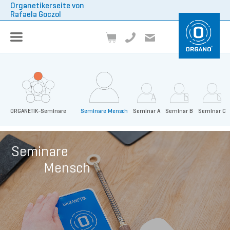
Organetikerseite von
Rafaela Goczol
A
B
C
ORGANETIK-Seminare
Seminare Mensch
Seminar A
Seminar B
Seminar C
Seminare
Mensch