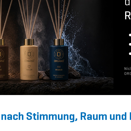
d
R
Nic
ORG
nach Stimmung, Raum und F