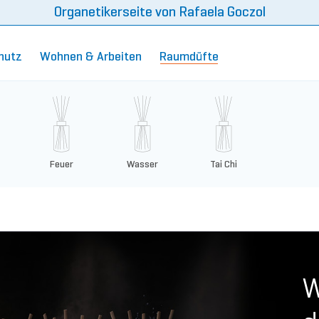
Organetikerseite von
Rafaela Goczol
hutz
Wohnen & Arbeiten
Raumdüfte
Feuer
Wasser
Tai Chi
W