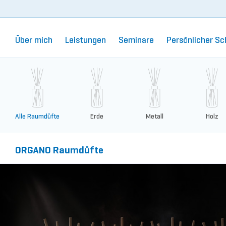
Über mich
Leistungen
Seminare
Persönlicher Sc
Alle Raumdüfte
Erde
Metall
Holz
ORGANO Raumdüfte