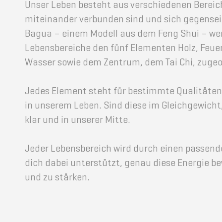
Unser Leben besteht aus verschiedenen Bereich
miteinander verbunden sind und sich gegenseit
Toilette, Bad und WC
Bagua – einem Modell aus dem Feng Shui – we
Lebensbereiche den fünf Elementen Holz, Feuer
Wasser sowie dem Zentrum, dem Tai Chi, zugeo
Lebensreise & Beruf
Familie & Gesundheit
Fülle & Reichtum
Jedes Element steht für bestimmte Qualitäte
Jetzt entdecken ›
in unserem Leben. Sind diese im Gleichgewicht, 
klar und in unserer Mitte.
Jetzt entdecken ›
Jeder Lebensbereich wird durch einen passende
dich dabei unterstützt, genau diese Energie
und zu stärken.