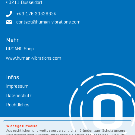
40211 Düsseldorf
+49 176 30336334
contact
@human-vibrations.
com
Mehr
ORGANO Shop
www.human-vibrations.com
Infos
Impressum
Datenschutz
Rechtliches
Wichtige Hinweise:
Aus rechtlichen und wettbewerbsrechtlichen Gründen zum Schutz unserer
Verbraucher sind wir verpflichtet darauf hinzuweisen, dass der ORGANETIK