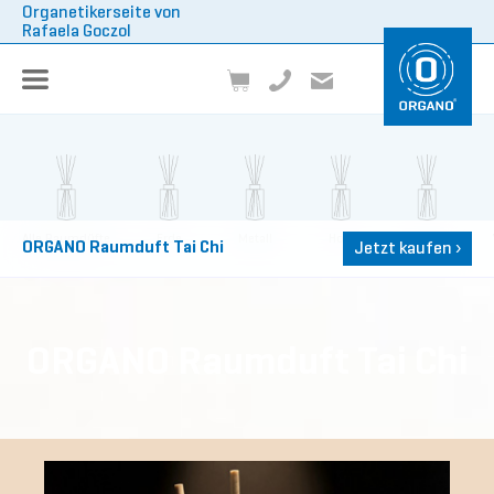
Organetikerseite von
Rafaela Goczol
Alle Raumdüfte
Erde
Metall
Holz
Feuer
ORGANO Raumduft Tai Chi
Jetzt kaufen
›
ORGANO Raumduft Tai Chi