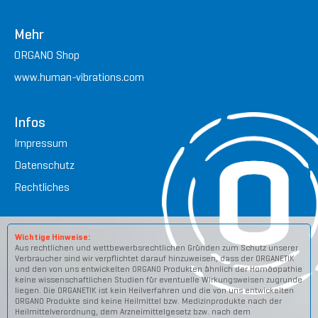
Mehr
ORGANO Shop
www.human-vibrations.com
Infos
Impressum
Datenschutz
Rechtliches
Wichtige Hinweise:
Aus rechtlichen und wettbewerbsrechtlichen Gründen zum Schutz unserer
Verbraucher sind wir verpflichtet darauf hinzuweisen, dass der ORGANETIK
und den von uns entwickelten ORGANO Produkten ähnlich der Homöopathie
keine wissenschaftlichen Studien für eventuelle Wirkungsweisen zugrunde
liegen. Die ORGANETIK ist kein Heilverfahren und die von uns entwickelten
ORGANO Produkte sind keine Heilmittel bzw. Medizinprodukte nach der
Heilmittelverordnung, dem Arzneimittelgesetz bzw. nach dem