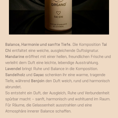
Balance, Harmonie und sanfte Tiefe.
Die Komposition
Tai
Chi
entfaltet eine weiche, ausgleichende Duftsignatur.
Mandarine
eröffnet mit einer hellen, freundlichen Frische und
verleiht dem Duft eine leichte, lebendige Ausstrahlung.
Lavendel
bringt Ruhe und Balance in die Komposition.
Sandelholz
und
Gayac
schenken ihr eine warme, tragende
Tiefe, während
Benjoin
den Duft weich, rund und harmonisch
abrundet.
So entsteht ein Duft, der Ausgleich, Ruhe und Verbundenheit
spürbar macht – sanft, harmonisch und wohltuend im Raum.
Für Räume, die Gelassenheit ausstrahlen und eine
Atmosphäre innerer Balance schaffen.