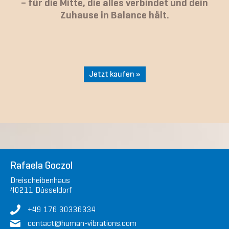
– für die Mitte, die alles verbindet und dein
Zuhause in Balance hält.
Jetzt kaufen »
Rafaela Goczol
Dreischeibenhaus
40211 Düsseldorf
+49 176 30336334
contact
@human-vibrations.
com